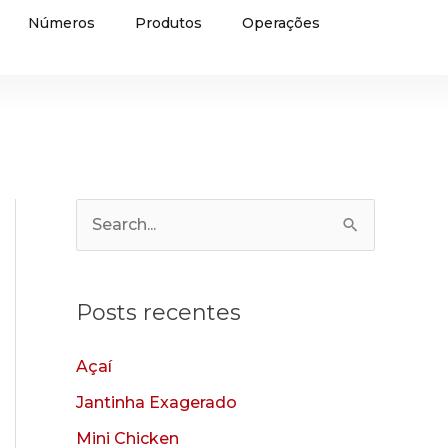
Números
Produtos
Operações
P
e
s
Posts recentes
q
u
Açaí
i
Jantinha Exagerado
s
Mini Chicken