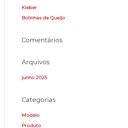
a
Kieber
r
Bolinhas de Queijo
p
o
r
Comentários
:
Arquivos
junho 2025
Categorias
Modelo
Produto